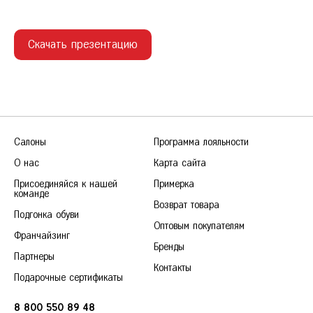
Сочи
36
37
38
39
40
Ставрополь
Скачать презентацию
Т
Тамбов
Тверь
Тольятти
Тула
Тюмень
У
Уфа
Салоны
Программа лояльности
Ч
Челябинск
О нас
Карта сайта
Чита
Присоединяйся к нашей
Примерка
команде
Я
Ярославль
Возврат товара
Подгонка обуви
Оптовым покупателям
Франчайзинг
Бренды
Партнеры
Контакты
Подарочные сертификаты
8 800 550 89 48