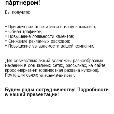
партнером!
Красногорск
Краснодар
Вы получите:
Красноярск
Курск
• Привлечение посетителей в вашу компанию;
• Обмен трафиком;
Л
Липецк
• Повышение лояльности клиентов;
• Снижение рекламных расходов;
Н
Нижний Новгород
• Повышение узнаваемости вашей компании.
Новосибирск
О
Омск
Для совместных акций возможны разнообразные
Орёл
механики в социальных сетях, рассылках, на сайте,
кросс-маркетинг (совместная раздача купонов).
П
Пермь
Почта для связи:
yulia@nextstep-shoes.ru
Р
Ростов-на-Дону
Рязань
Будем рады сотрудничеству! Подробности
в нашей презентации!
С
Самара
Санкт-Петербург
Саратов