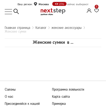
Москва
276
Ваш регион:
сейчас выбирают
0
Выбор города
Главная страница
Kаталог
женские аксессуары
Женские сумки
Укажите ваш город
Город
Женские сумки
в
...
Москва
Санкт-Петербург
Б
Белгород
Оформить заказ
В
Волгоград
Е
Екатеринбург
Продолжить покупки
Салоны
Программа лояльности
Ж
Железногорск
О нас
Карта сайта
К
Казань
Присоединяйся к нашей
Примерка
Калуга