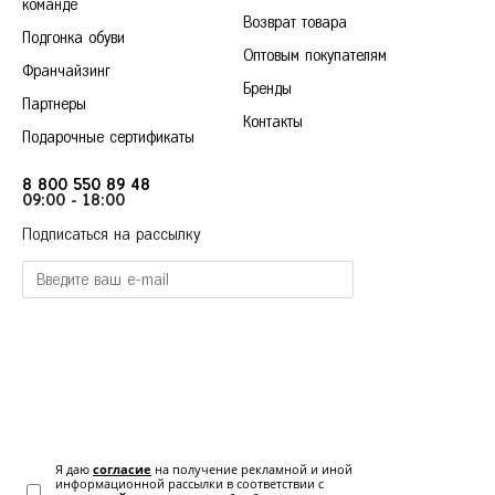
команде
Красногорск
Возврат товара
Подгонка обуви
Краснодар
Оптовым покупателям
Франчайзинг
Красноярск
Бренды
Курск
Партнеры
36
37
38
39
40
Контакты
Подарочные сертификаты
Л
Липецк
Н
8 800 550 89 48
Нижний Новгород
09:00 - 18:00
Новосибирск
Подписаться на рассылку
О
Омск
Орёл
П
Пермь
Р
Ростов-на-Дону
Рязань
С
Самара
Санкт-Петербург
Я даю
согласие
на получение рекламной и иной
Саратов
информационной рассылки в соответствии с