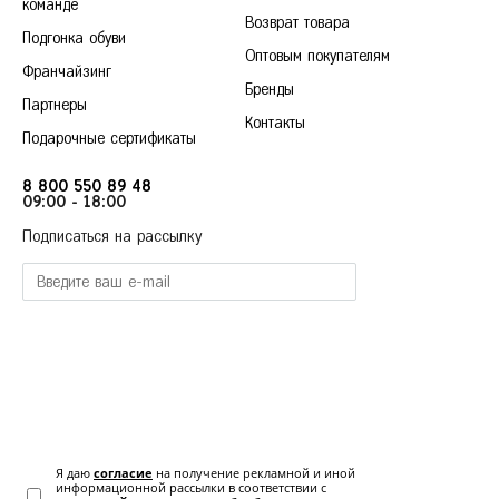
команде
Красногорск
Возврат товара
Подгонка обуви
Краснодар
Оптовым покупателям
Франчайзинг
Красноярск
Бренды
Курск
Партнеры
36
37
38
39
40
Контакты
Подарочные сертификаты
Л
Липецк
Н
8 800 550 89 48
Нижний Новгород
09:00 - 18:00
Новосибирск
Подписаться на рассылку
О
Омск
Орёл
П
Пермь
Р
Ростов-на-Дону
Рязань
С
Самара
Санкт-Петербург
Я даю
согласие
на получение рекламной и иной
Саратов
информационной рассылки в соответствии с