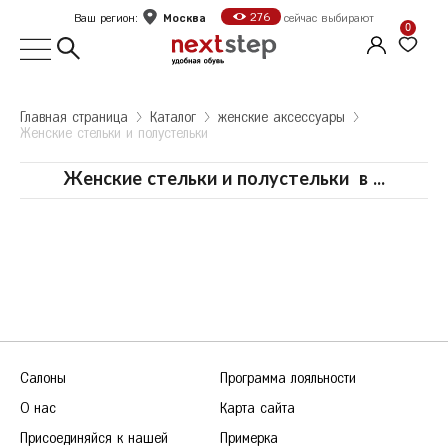
Москва
276
Ваш регион:
сейчас выбирают
0
Выбор города
Главная страница
Kаталог
женские аксессуары
Женские стельки и полустельки
Укажите ваш город
Город
Женские стельки и полустельки
в
...
Москва
Санкт-Петербург
Б
Белгород
Оформить заказ
В
Волгоград
Е
Екатеринбург
Продолжить покупки
Салоны
Программа лояльности
Ж
Железногорск
О нас
Карта сайта
К
Казань
Присоединяйся к нашей
Примерка
Калуга