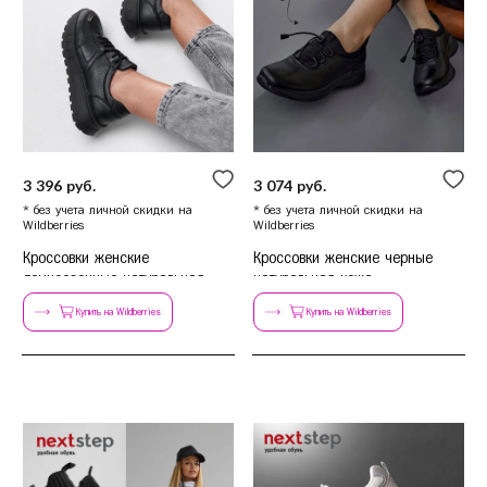
Красногорск
Краснодар
Красноярск
Курск
Л
Липецк
Н
Нижний Новгород
3 396 руб.
3 074 руб.
Новосибирск
* без учета личной скидки на
* без учета личной скидки на
Wildberries
Wildberries
О
Омск
Кроссовки женские
Кроссовки женские черные
Орёл
демисезонные натуральная
натуральная кожа
кожа на платформе
демисезонные
П
Пермь
Купить на Wildberries
Купить на Wildberries
Р
Ростов-на-Дону
Рязань
С
Самара
Санкт-Петербург
Саратов