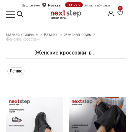
Москва
276
Ваш регион:
сейчас выбирают
0
Выбор города
Главная страница
Kаталог
Женская обувь
Женские кроссовки
Укажите ваш город
Город
Женские кроссовки
в
...
Москва
Летние
Санкт-Петербург
Б
Белгород
Оформить заказ
В
Волгоград
Е
Екатеринбург
Продолжить покупки
Ж
Железногорск
К
Казань
Калуга