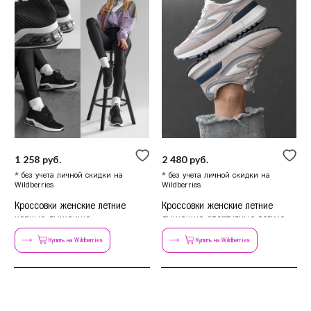
Сочи
Ставрополь
Т
Тамбов
Тверь
Тольятти
Тула
Тюмень
У
Уфа
Ч
1 258 руб.
2 480 руб.
Челябинск
* без учета личной скидки на
* без учета личной скидки на
Чита
Wildberries
Wildberries
Я
Ярославль
Кроссовки женские летние
Кроссовки женские летние
черные дышащие
дышащие спортивные легкие
весна
Купить на Wildberries
Купить на Wildberries