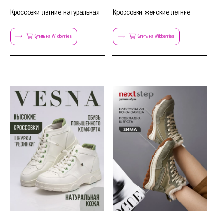
Кроссовки летние натуральная
Кроссовки женские летние
кожа дышащие
дышащие спортивные легкие
весна
Купить на Wildberries
Купить на Wildberries
36
37
38
39
40