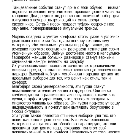
Танцевальные события станут ярче с этой обувью — низкая
36
37
38
39
40
подошва позволяет неутомительно провести долгие часы на
танцполе. Для девушек-подростков это отличный выбор для
выпускного вечера, выделяющий их стиль среди
сверстников. Острый носок придает туфлям современное
звучание, подчеркивающее актуальные тренды.
Модель создана с учетом комфорта стопы даже в условиях
длительного ношения благодаря легкому текстильному
материалу. Эти стильные туфельки подойдут также для
вечерних прогулок осенью или раскрасят летние дни своим
утонченным образом. Займуи достойное место в капсульном
гардеробе женщин больших размеров и станут верными
спутниками каждой невесты на свадьбу.
Их универсальность позволяет сочетать их с различными
стилями одежды, от классических костюмов до современных
нарядов. Высокий каблук и устойчивая подошва делают их
идеальным выбором для тех, кто ценит как стиль, так и
комфорт.
Благодаря своей универсальности, эти туфли станут
незаменимым элементом вашего гардероба. Они легко
комбинируются с различными аксессуарами, такими как
сумки, шарфы и украшения, что позволяет создавать
множество уникальных образов. Эти туфли подчеркнут вашу
индивидуальность и помогут вам выглядеть безупречно в
любой ситуации.
Эти туфли также являются отличным выбором для тех, кто
ценит качество и долговечность. Высококачественные
материалы и тщательная обработка гарантируют, что они
прослужат вам долгие годы, сохраняя при этом свой
первоначальный вид и комфорт. Независимо от того, носите