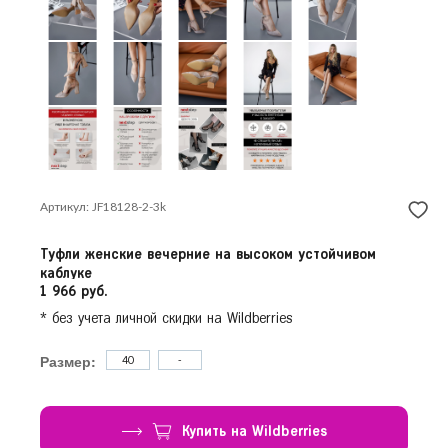
Красногорск
Продолжить покупки
Краснодар
Красноярск
Курск
Л
Липецк
Н
Нижний Новгород
Новосибирск
Артикул: JF18128-2-3k
О
Омск
Орёл
Туфли женские вечерние на высоком устойчивом
каблуке
П
Пермь
1 966 руб.
Р
* без учета личной скидки на Wildberries
Ростов-на-Дону
Рязань
Размер:
40
-
С
Самара
Санкт-Петербург
Купить на Wildberries
Саратов