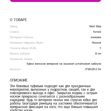
Сочи
Ставрополь
Т
Тамбов
О ТОВАРЕ
Тверь
Бренд
Next Step
Тольятти
Страна
Китай
Тула
Материал стельки
экокожа
Тюмень
Материал подошвы обуви
Резина
Полнота обуви (EUR)
7
У
Уфа
Высота каблука
8 см
Ч
Челябинск
Название товара
Чита
Туфли женские вечерние на высоком устойчивом каблуке
Артикул
JF18128-2-3k
Я
Ярославль
ОПИСАНИЕ
Эти бежевые туфельки подходят как для праздничных
мероприятий, выпускных у подростков, свадеб, так и для
повседневного выхода в офис. Закрытая модель с острым
носком прекрасно сочетается с разнообразными
нарядами: будь то вечернее платье или строгая юбка для
работы. Благодаря ремешку на застежке обеспечивается
прекрасная фиксация на ноге, что еще больше повышает
удобство носки.