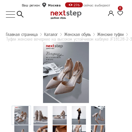
Москва
276
Ваш регион:
сейчас выбирают
0
Выбор города
Главная страница
Kаталог
Женская обувь
Женские туфли
Туфли женские вечерние на высоком устойчивом каблуке JF18128-2-
Укажите ваш город
Город
Москва
Туфли женские вечерние на высоком
Туфли женские вечерние на высоком
устойчивом каблуке JF18128-2-3k
Санкт-Петербург
устойчивом каблуке JF18128-2-3k
Размер: 37
Б
Колличество: 1
Белгород
2 095 ₽
Количество: 1
В
Волгоград
2 095 ₽
Е
Екатеринбург
Ж
Железногорск
Оформить заказ
К
Казань
Калуга