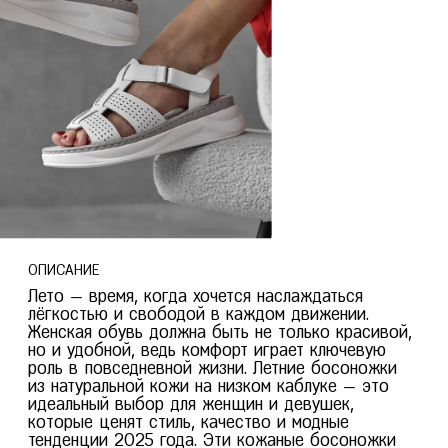
Тверь
Пермь
Тольятти
Тула
Ростов-на-Дону
Тюмень
Рязань
У
Уфа
Ч
Челябинск
Чита
Я
Ярославль
ОПИСАНИЕ
Лето — время, когда хочется наслаждаться
лёгкостью и свободой в каждом движении.
Женская обувь должна быть не только красивой,
но и удобной, ведь комфорт играет ключевую
роль в повседневной жизни. Летние босоножки
из натуральной кожи на низком каблуке — это
идеальный выбор для женщин и девушек,
которые ценят стиль, качество и модные
тенденции 2025 года. Эти кожаные босоножки