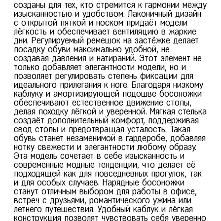
созданы для тех, кто стремится к гармонии между
изысканностью и удобством. Лаконичный дизайн
с открытой пяткой и носком придаёт модели
лёгкость и обеспечивает вентиляцию в жаркие
дни. Регулируемый ремешок на застёжке делает
посадку обуви максимально удобной, не
создавая давления и натираний. Этот элемент не
только добавляет элегантности модели, но и
позволяет регулировать степень фиксации для
идеального прилегания к ноге. Благодаря низкому
36
37
38
39
40
каблуку и амортизирующей подошве босоножки
обеспечивают естественное движение стопы,
Босоножки женские летние натуральная кожа UYI-51659-1B-SPk
делая походку лёгкой и уверенной. Мягкая стелька
создаёт дополнительный комфорт, поддерживая
Размер: 37
свод стопы и предотвращая усталость. Такая
Колличество: 1
обувь станет незаменимой в гардеробе, добавляя
нотку свежести и элегантности любому образу.
Эта модель сочетает в себе изысканность и
современные модные тенденции, что делает её
подходящей как для повседневных прогулок, так
и для особых случаев. Нарядные босоножки
станут отличным выбором для работы в офисе,
встреч с друзьями, романтического ужина или
летнего путешествия. Удобный каблук и лёгкая
конструкция позволят чувствовать себя уверенно