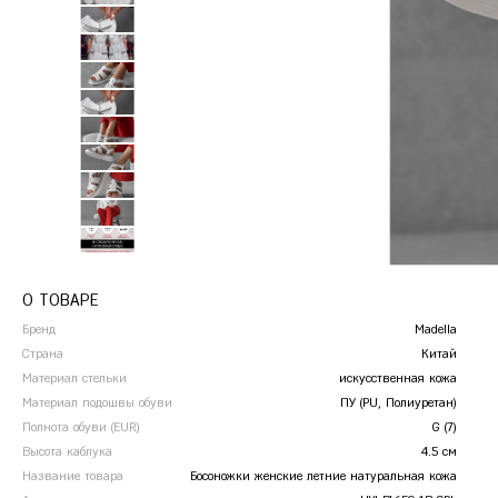
Сандалии
Кроссовки
П
Ж
Железногорск
Сабо
Р
К
Казань
Калуга
Красногорск
Краснодар
Красноярск
Курск
О ТОВАРЕ
Бренд
Madella
Страна
Китай
Материал стельки
искусственная кожа
Материал подошвы обуви
ПУ (PU, Полиуретан)
Полнота обуви (EUR)
G (7)
Высота каблука
4.5 см
Название товара
Босоножки женские летние натуральная кожа