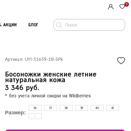
0
% АКЦИИ
БЛОГ
Артикул: UYI-51659-1B-SPk
Средства по уходу за обувью
Ремни
Босоножки женские летние
Стельки и полустельки
Шарфы и платки
натуральная кожа
2 095 ₽
3 346 руб.
рг
Шарфы и платки
Перчатки
* без учета личной скидки на Wildberries
Сумки
Стельки и полустельки
36
37
38
39
40
41
Размер:
-
Средства по уходу за обувью
ть заказ