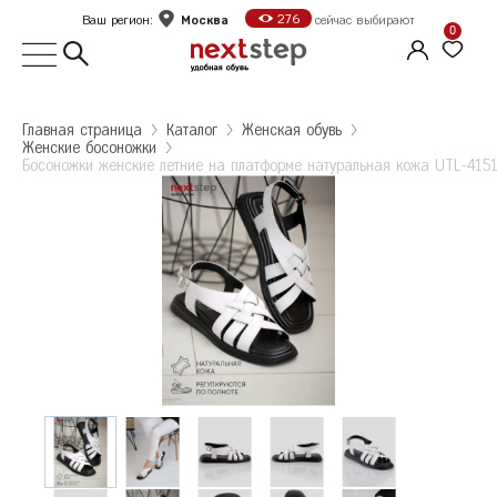
Москва
276
Ваш регион:
сейчас выбирают
0
Выбор города
Главная страница
Kаталог
Женская обувь
Женские босоножки
Укажите ваш город
Босоножки женские летние на платформе натуральная кожа UTL-415
Город
Москва
Босоножки женские летние на платформе
Санкт-Петербург
натуральная кожа UTL-41515-1B-SP
Босоножки женские летние на платформе
натуральная кожа UTL-41515-1B-SP
Б
Белгород
Размер: 37
Количество: 1
Колличество: 1
В
Волгоград
2 095 ₽
2 095 ₽
Е
Екатеринбург
Ж
Железногорск
Оформить заказ
К
Казань
Калуга