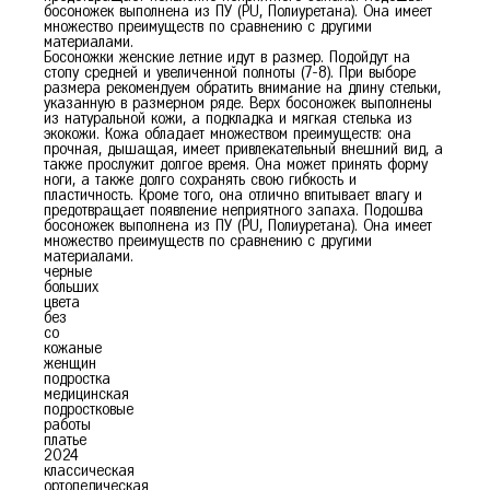
босоножек выполнена из ПУ (PU, Полиуретана). Она имеет
множество преимуществ по сравнению с другими
материалами.
Босоножки женские летние идут в размер. Подойдут на
стопу средней и увеличенной полноты (7-8). При выборе
размера рекомендуем обратить внимание на длину стельки,
указанную в размерном ряде. Верх босоножек выполнены
из натуральной кожи, а подкладка и мягкая стелька из
экокожи. Кожа обладает множеством преимуществ: она
прочная, дышащая, имеет привлекательный внешний вид, а
также прослужит долгое время. Она может принять форму
ноги, а также долго сохранять свою гибкость и
пластичность. Кроме того, она отлично впитывает влагу и
предотвращает появление неприятного запаха. Подошва
босоножек выполнена из ПУ (PU, Полиуретана). Она имеет
множество преимуществ по сравнению с другими
материалами.
черные
больших
цвета
без
со
36
37
38
39
40
кожаные
женщин
подростка
медицинская
подростковые
работы
платье
2024
классическая
ортопедическая