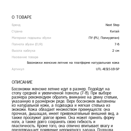
Сочи
Ставрополь
О ТОВАРЕ
Т
Тамбов
Бренд
Next Step
Тверь
Страна
Китай
Тольятти
Материал подошвы обуви
ПУ (PU, Полиуретан)
Тула
Полнота обуви (EUR)
7-8
Тюмень
Высота каблука
2 см
У
Название товара
Уфа
Босоножки женские летние на платформе натуральная кожа
Ч
Челябинск
Артикул
UTL-41515-1B-SP
Чита
ОПИСАНИЕ
Я
Ярославль
Босоножки женские летние идут в размер. Подойдут на
стопу средней и увеличенной полноты (7-8). При выборе
размера рекомендуем обратить внимание на длину стельки,
указанную в размерном ряде. Верх босоножек выполнены
из натуральной кожи, а подкладка и мягкая стелька из
экокожи. Кожа обладает множеством преимуществ: она
прочная, дышащая, имеет привлекательный внешний вид, а
также прослужит долгое время. Она может принять форму
ноги, а также долго сохранять свою гибкость и
пластичность. Кроме того, она отлично впитывает влагу и
предотвращает появление неприятного запаха. Подошва