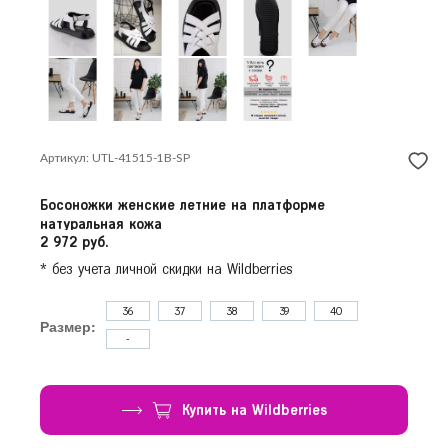
Красногорск
Продолжить покупки
Краснодар
Красноярск
Курск
Л
Липецк
Артикул: UTL-41515-1B-SP
Н
Нижний Новгород
Новосибирск
Босоножки женские летние на платформе
О
натуральная кожа
Омск
2 972 руб.
Орёл
* без учета личной скидки на Wildberries
П
Пермь
36
37
38
39
40
Р
Ростов-на-Дону
Размер:
-
Рязань
С
Самара
Купить на Wildberries
Санкт-Петербург
Саратов