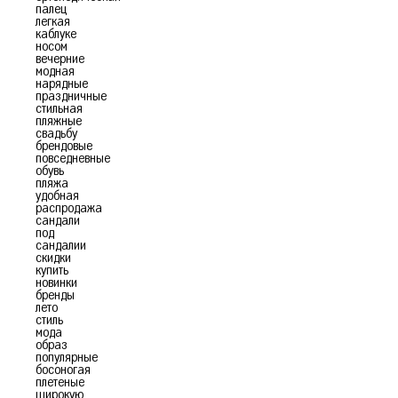
палец
легкая
каблуке
носом
вечерние
модная
нарядные
праздничные
стильная
пляжные
свадьбу
брендовые
повседневные
обувь
пляжа
удобная
распродажа
сандали
под
сандалии
скидки
купить
новинки
бренды
лето
стиль
мода
образ
популярные
босоногая
плетеные
широкую